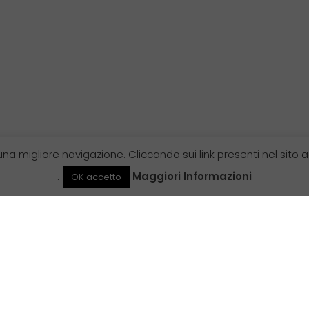
 una migliore navigazione. Cliccando sui link presenti nel sito a
.
Maggiori Informazioni
OK accetto